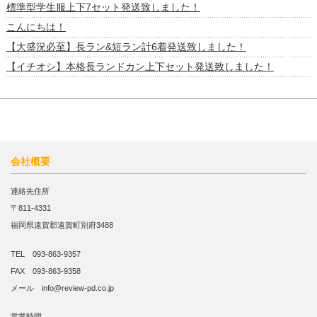
標準型学生服上下7セット発送致しました！
こんにちは！
【大盛況必至】長ラン&短ラン計6着発送致しました！
【イチオシ】本格長ランドカン上下セット発送致しました！
会社概要
連絡先住所
〒811-4331
福岡県遠賀郡遠賀町別府3488
TEL 093-863-9357
FAX 093-863-9358
メール info@review-pd.co.jp
営業時間