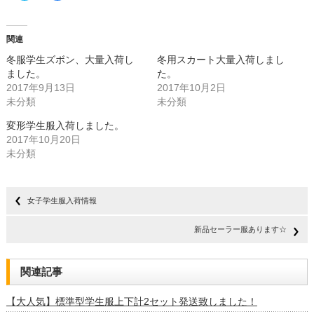
ッ
共
ク
有
し
す
て
る
Twitter
に
関連
で
は
共
ク
冬服学生ズボン、大量入荷し
冬用スカート大量入荷しまし
有
リ
(新
ッ
ました。
た。
し
ク
2017年9月13日
い
し
2017年10月2日
ウ
て
未分類
未分類
ィ
く
ン
だ
ド
さ
変形学生服入荷しました。
ウ
い
で
(新
2017年10月20日
開
し
未分類
き
い
ま
ウ
す)
ィ
ン
ド
ウ
女子学生服入荷情報
で
開
き
ま
新品セーラー服あります☆
す)
関連記事
【大人気】標準型学生服上下計2セット発送致しました！