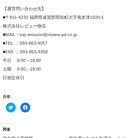
【運営問い合わせ先】
■〒811-4231 福岡県遠賀郡岡垣町大字海老津1020-1
株式会社レビュー物流
■MAIL：top-amazon@review-pd.co.jp
■TEL ： 093-863-9357
■FAX ： 093-863-9358
平日 9:00－18:00
土曜 9:00－18:00
日祝定休日
共有:
ク
Facebook
リ
で
ッ
共
ク
有
し
す
て
る
Twitter
に
関連
で
は
共
ク