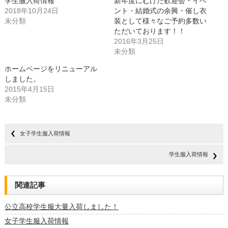
学生服入荷情報
新年度にむけた歓迎会・イベ
有
リ
(新
ッ
2018年10月24日
ント・結婚式の余興・催し衣
し
ク
未分類
い
し
装として様々なご予約多数い
ウ
て
ただいております！！
ィ
く
ン
だ
2016年3月25日
ド
さ
ウ
い
未分類
で
(新
開
し
ホームページをリニューアル
き
い
ま
ウ
しました。
す)
ィ
ン
2015年4月15日
ド
未分類
ウ
で
開
き
ま
す)
女子学生服入荷情報
学生服入荷情報
関連記事
公立高校学生服大量入荷しました！
女子学生服入荷情報