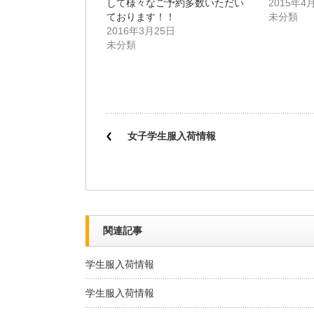
して様々なご予約多数いただい
い
し
2015年4
ウ
て
ております！！
未分類
ィ
く
ン
だ
2016年3月25日
ド
さ
未分類
ウ
い
で
(新
開
し
き
い
ま
ウ
す)
ィ
ン
ド
ウ
で
開
女子学生服入荷情報
き
ま
す)
関連記事
学生服入荷情報
学生服入荷情報