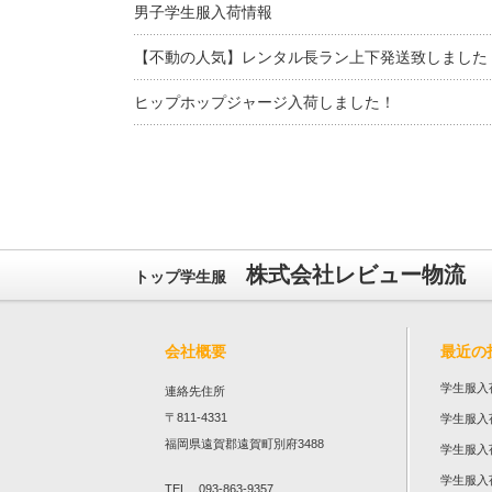
男子学生服入荷情報
【不動の人気】レンタル長ラン上下発送致しました
ヒップホップジャージ入荷しました！
株式会社レビュー物流
トップ学生服
会社概要
最近の
学生服入
連絡先住所
〒811-4331
学生服入
福岡県遠賀郡遠賀町別府3488
学生服入
学生服入
TEL 093-863-9357