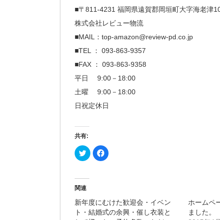
■〒811-4231 福岡県遠賀郡岡垣町大字海老津10
株式会社レビュー物流
■MAIL：top-amazon@review-pd.co.jp
■TEL ： 093-863-9357
■FAX ： 093-863-9358
平日 9:00－18:00
土曜 9:00－18:00
日祝定休日
共有:
ク
Facebook
リ
で
ッ
共
ク
有
し
す
て
る
Twitter
に
関連
で
は
共
ク
新年度にむけた歓迎会・イベン
ホームペ
有
リ
(新
ッ
ト・結婚式の余興・催し衣装と
ました。
し
ク