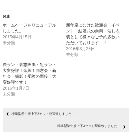
ッ
共
ク
有
し
す
て
る
Twitter
に
関連
で
は
共
ク
ホームページをリニューアル
新年度にむけた歓迎会・イベ
有
リ
(新
ッ
しました。
ント・結婚式の余興・催し衣
し
ク
2015年4月15日
い
し
装として様々なご予約多数い
ウ
て
未分類
ただいております！！
ィ
く
ン
だ
2016年3月25日
ド
さ
ウ
い
未分類
で
(新
開
し
長ラン・氣志團風・短ラン・
き
い
ま
ウ
大変好評！余興！同窓会・新
す)
ィ
ン
年会・撮影！受験の面接！大
ド
変好評です！
ウ
で
2016年1月7日
開
き
未分類
ま
す)
標準型学生服上下8セット発送致しました！
標準型学生服上下3セット配送致しました！