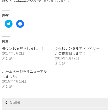
詳しくは
コチラ
からお問い合わせください。
共有:
ク
Facebook
リ
で
ッ
共
ク
有
し
す
て
る
Twitter
に
関連
で
は
共
ク
長ラン10着導入しました！
学生服レンタルアドバイザー
有
リ
(新
ッ
2017年8月2日
がご提案致します！
し
ク
未分類
い
し
2015年5月12日
ウ
て
未分類
ィ
く
ン
だ
ド
さ
ホームページをリニューアル
ウ
い
で
(新
しました。
開
し
2015年4月15日
き
い
ま
ウ
未分類
す)
ィ
ン
ド
ウ
で
開
入荷情報
き
ま