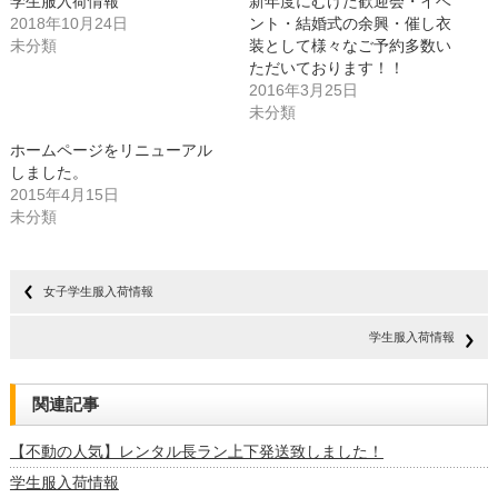
学生服入荷情報
新年度にむけた歓迎会・イベ
有
リ
(新
ッ
2018年10月24日
ント・結婚式の余興・催し衣
し
ク
未分類
い
し
装として様々なご予約多数い
ウ
て
ただいております！！
ィ
く
ン
だ
2016年3月25日
ド
さ
ウ
い
未分類
で
(新
開
し
ホームページをリニューアル
き
い
ま
ウ
しました。
す)
ィ
ン
2015年4月15日
ド
未分類
ウ
で
開
き
ま
す)
女子学生服入荷情報
学生服入荷情報
関連記事
【不動の人気】レンタル長ラン上下発送致しました！
学生服入荷情報