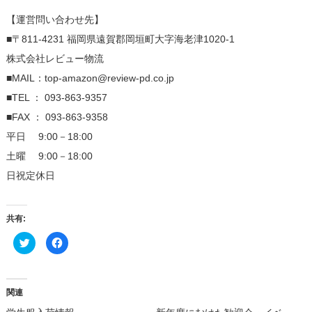
【運営問い合わせ先】
■〒811-4231 福岡県遠賀郡岡垣町大字海老津1020-1
株式会社レビュー物流
■MAIL：top-amazon@review-pd.co.jp
■TEL ： 093-863-9357
■FAX ： 093-863-9358
平日 9:00－18:00
土曜 9:00－18:00
日祝定休日
共有:
ク
Facebook
リ
で
ッ
共
ク
有
し
す
て
る
Twitter
に
関連
で
は
共
ク