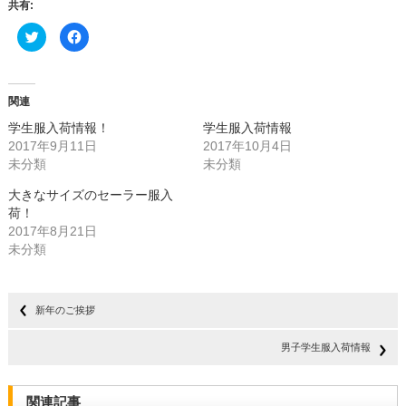
共有:
ク
Facebook
リ
で
ッ
共
ク
有
し
す
て
る
Twitter
に
関連
で
は
共
ク
学生服入荷情報！
学生服入荷情報
有
リ
(新
ッ
2017年9月11日
2017年10月4日
し
ク
未分類
い
し
未分類
ウ
て
ィ
く
大きなサイズのセーラー服入
ン
だ
ド
さ
荷！
ウ
い
で
(新
2017年8月21日
開
し
未分類
き
い
ま
ウ
す)
ィ
ン
ド
ウ
新年のご挨拶
で
開
き
ま
男子学生服入荷情報
す)
関連記事