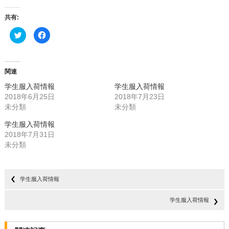
共有:
ク
Facebook
リ
で
ッ
共
ク
有
し
す
て
る
Twitter
に
関連
で
は
共
ク
学生服入荷情報
学生服入荷情報
有
リ
(新
ッ
2018年6月25日
2018年7月23日
し
ク
未分類
い
し
未分類
ウ
て
ィ
く
学生服入荷情報
ン
だ
ド
さ
2018年7月31日
ウ
い
で
(新
未分類
開
し
き
い
ま
ウ
す)
ィ
ン
学生服入荷情報
ド
ウ
で
開
学生服入荷情報
き
ま
す)