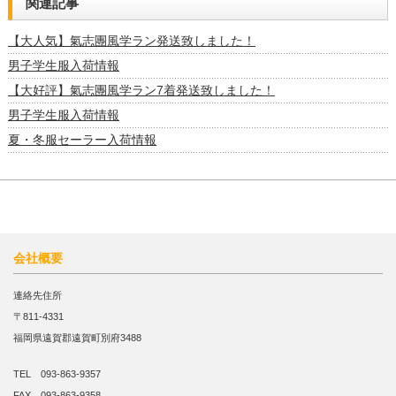
関連記事
【大人気】氣志團風学ラン発送致しました！
男子学生服入荷情報
【大好評】氣志團風学ラン7着発送致しました！
男子学生服入荷情報
夏・冬服セーラー入荷情報
会社概要
連絡先住所
〒811-4331
福岡県遠賀郡遠賀町別府3488
TEL 093-863-9357
FAX 093-863-9358